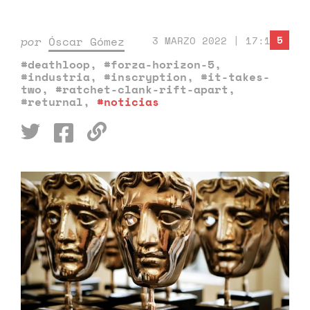
5
por
Óscar Gómez
3 MARZO 2022 | 17:14
#deathloop
,
#forza-horizon-5
,
#industria
,
#inscryption
,
#it-takes-
two
,
#ratchet-clank-rift-apart
,
#returnal
,
#noticias