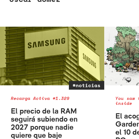
#noticias
Recarga Activa #1.329
You saw 
inside
El precio de la RAM
El aco
seguirá subiendo en
Garden
2027 porque nadie
el 10 
quiere que baje