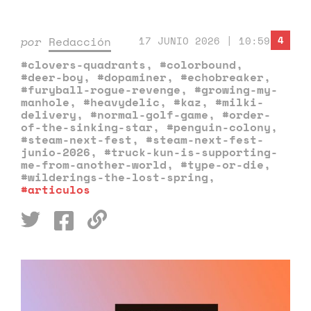
4
por
Redacción
17 JUNIO 2026 | 10:59
#clovers-quadrants
,
#colorbound
,
#deer-boy
,
#dopaminer
,
#echobreaker
,
#furyball-rogue-revenge
,
#growing-my-
manhole
,
#heavydelic
,
#kaz
,
#milki-
delivery
,
#normal-golf-game
,
#order-
of-the-sinking-star
,
#penguin-colony
,
#steam-next-fest
,
#steam-next-fest-
junio-2026
,
#truck-kun-is-supporting-
me-from-another-world
,
#type-or-die
,
#wilderings-the-lost-spring
,
#articulos