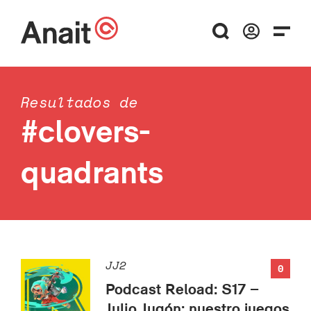
Resultados de
#clovers-
quadrants
JJ2
0
Podcast Reload: S17 –
Julio Jugón: nuestro juegos