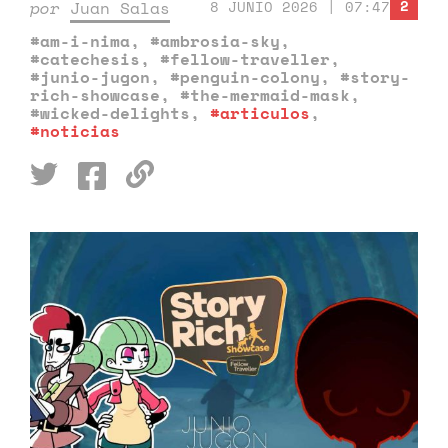
2
por
Juan Salas
8 JUNIO 2026 | 07:47
#am-i-nima
,
#ambrosia-sky
,
#catechesis
,
#fellow-traveller
,
#junio-jugon
,
#penguin-colony
,
#story-
rich-showcase
,
#the-mermaid-mask
,
#wicked-delights
,
#articulos
,
#noticias