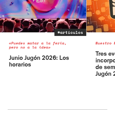
#artículos
«Puedes matar a la feria,
Nuestro 
pero no a la idea»
Tres e
Junio Jugón 2026: Los
incorpo
horarios
de sem
Jugón 