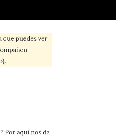
a que puedes ver
acompañen
o).
n
? Por aquí nos da