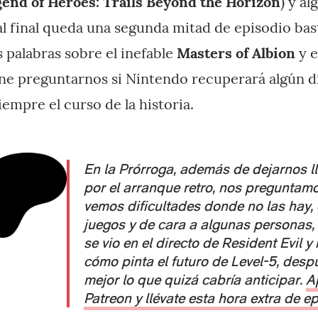
end of Heroes: Trails Beyond the Horizon
) y al
 al final queda una segunda mitad de episodio bast
 palabras sobre el inefable
Masters of Albion
y e
ne preguntarnos si Nintendo recuperará algún d
empre el curso de la historia.
En la Prórroga, además de dejarnos l
por el arranque retro, nos preguntamo
vemos dificultades donde no las hay,
juegos y de cara a algunas personas
se vio en el directo de Resident Evil
cómo pinta el futuro de Level-5, des
mejor lo que quizá cabría anticipar.
A
Patreon y llévate esta hora extra de e