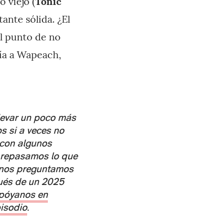
go viejo (
Tonic
ante sólida. ¿El
l punto de no
ía a Wapeach,
levar un poco más
s si a veces no
 con algunos
, repasamos lo que
 y nos preguntamos
pués de un 2025
póyanos en
pisodio
.