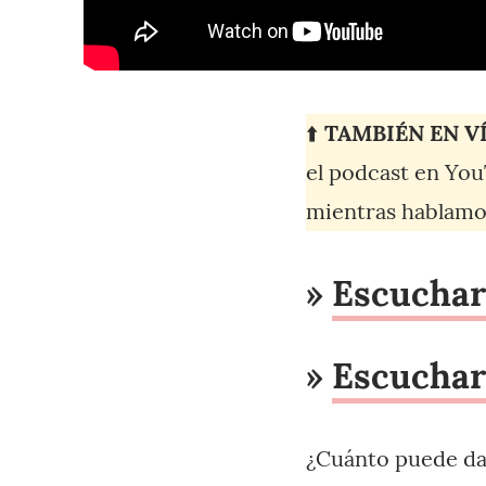
⬆️
TAMBIÉN EN V
el podcast en You
mientras hablamos
»
Escuchar
»
Escuchar
¿Cuánto puede dar