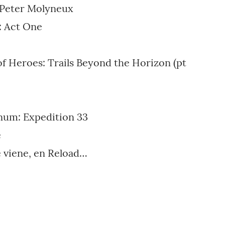
n Peter Molyneux
: Act One
f Heroes: Trails Beyond the Horizon (pt
inum: Expedition 33
e
e viene, en Reload…