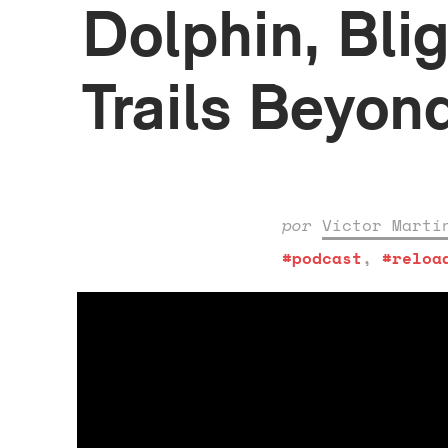
Dolphin, Bli
Trails Beyon
por
Víctor Martí
#podcast
,
#reloa