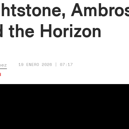
ghtstone, Ambro
d the Horizon
nez
19 ENERO 2026 | 07:17
d