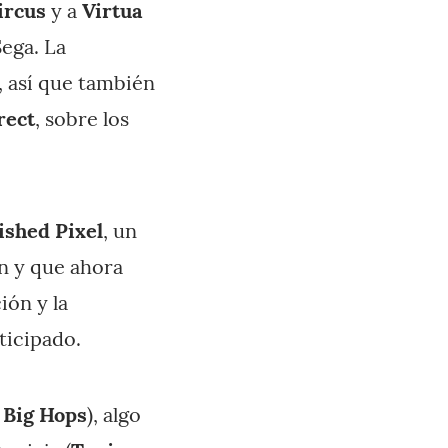
ircus
y a
Virtua
Sega. La
, así que también
rect
, sobre los
ished Pixel
, un
n y que ahora
ión y la
ticipado.
y
Big Hops
), algo