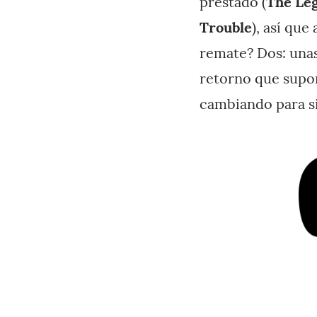
prestado (
The Leg
Trouble
), así que
remate? Dos: unas
retorno que supo
cambiando para si