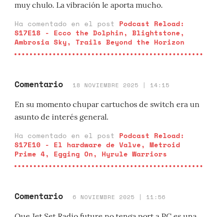
muy chulo. La vibración le aporta mucho.
Ha comentado en el post
Podcast Reload:
S17E18 - Ecco the Dolphin, Blightstone,
Ambrosia Sky, Trails Beyond the Horizon
Comentario
18 NOVIEMBRE 2025 | 14:15
En su momento chupar cartuchos de switch era un
asunto de interés general.
Ha comentado en el post
Podcast Reload:
S17E10 - El hardware de Valve, Metroid
Prime 4, Egging On, Hyrule Warriors
Comentario
6 NOVIEMBRE 2025 | 11:56
Que Jet Set Radio future no tenga port a PC es una