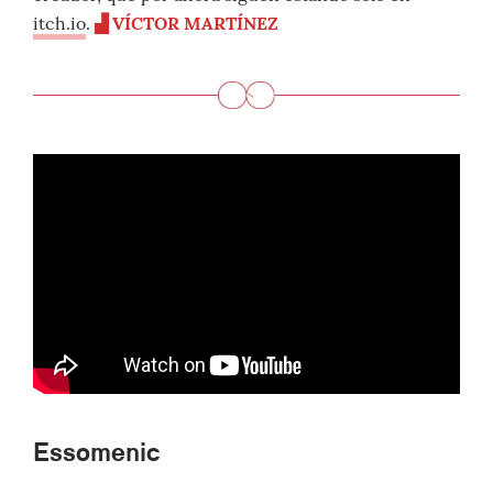
itch.io
.
▟
VÍCTOR MARTÍNEZ
Essomenic