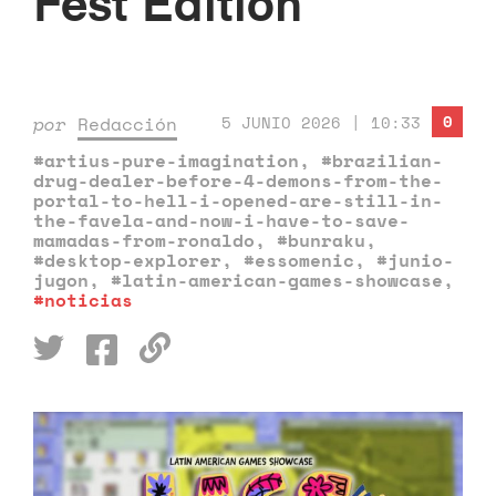
Fest Edition
0
por
Redacción
5 JUNIO 2026 | 10:33
#artius-pure-imagination
,
#brazilian-
drug-dealer-before-4-demons-from-the-
portal-to-hell-i-opened-are-still-in-
the-favela-and-now-i-have-to-save-
mamadas-from-ronaldo
,
#bunraku
,
#desktop-explorer
,
#essomenic
,
#junio-
jugon
,
#latin-american-games-showcase
,
#noticias