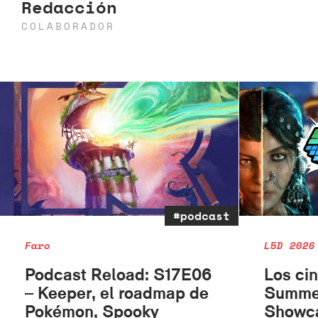
Redacción
COLABORADOR
#podcast
Faro
L5D 2026
Podcast Reload: S17E06
Los ci
– Keeper, el roadmap de
Summe
Pokémon, Spooky
Showc