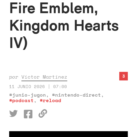
Fire Emblem,
Kingdom Hearts
IV)
3
por
Víctor Martínez
11 JUNIO 2026 | 07:00
#junio-jugon
,
#nintendo-direct
,
#podcast
,
#reload