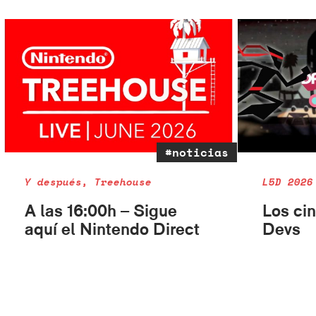
#noticias
Y después, Treehouse
L5D 2026
A las 16:00h – Sigue
Los cin
aquí el Nintendo Direct
Devs