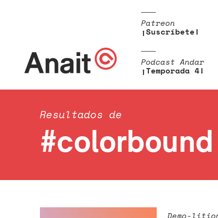
Patreon
¡Suscríbete!
Podcast Andar
¡Temporada 4!
Resultados de
#colorbound
Demo-litio