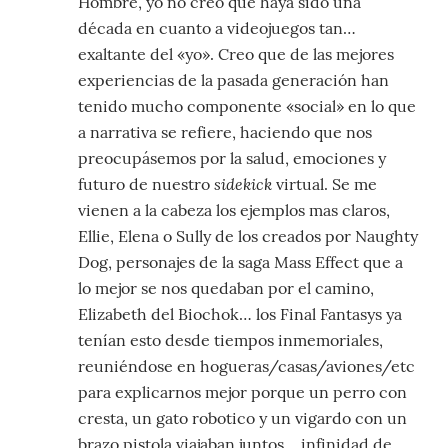
Hombre, yo no creo que haya sido una
década en cuanto a videojuegos tan…
exaltante del «yo». Creo que de las mejores
experiencias de la pasada generación han
tenido mucho componente «social» en lo que
a narrativa se refiere, haciendo que nos
preocupásemos por la salud, emociones y
sidekick
futuro de nuestro
virtual. Se me
vienen a la cabeza los ejemplos mas claros,
Ellie, Elena o Sully de los creados por Naughty
Dog, personajes de la saga Mass Effect que a
lo mejor se nos quedaban por el camino,
Elizabeth del Biochok… los Final Fantasys ya
tenían esto desde tiempos inmemoriales,
reuniéndose en hogueras/casas/aviones/etc
para explicarnos mejor porque un perro con
cresta, un gato robotico y un vigardo con un
brazo pistola viajaban juntos… infinidad de