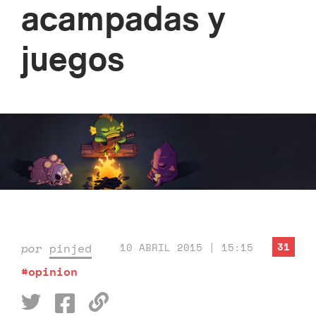
acampadas y
juegos
31
por
pinjed
10 ABRIL 2015 | 15:15
#opinion