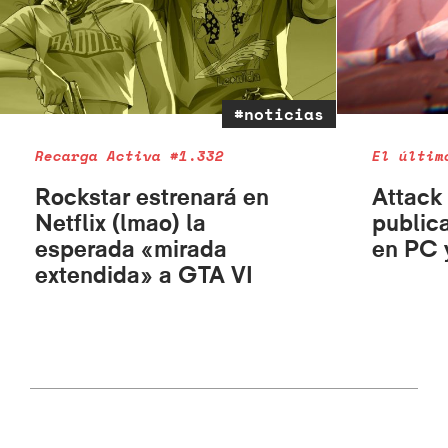
#noticias
Recarga Activa #1.332
El últim
Rockstar estrenará en
Attack 
Netflix (lmao) la
public
esperada «mirada
en PC 
extendida» a GTA VI