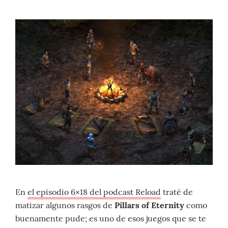
En
el episodio 6×18 del podcast Reload
traté de
matizar algunos rasgos de
Pillars of Eternity
como
buenamente pude; es uno de esos juegos que se te