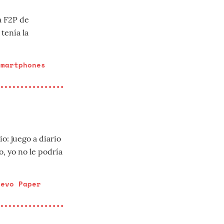
a F2P de
tenía la
smartphones
o: juego a diario
o, yo no le podría
uevo Paper