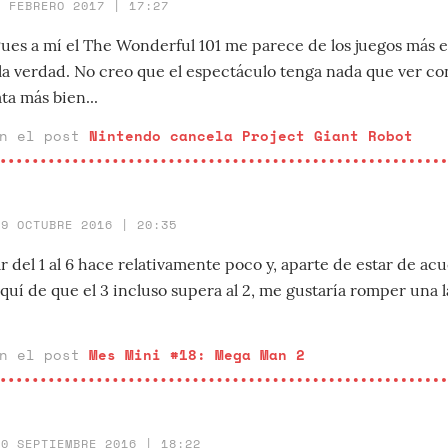
2 FEBRERO 2017 | 17:27
es a mí el The Wonderful 101 me parece de los juegos más 
 la verdad. No creo que el espectáculo tenga nada que ver co
ta más bien...
en el post
Nintendo cancela Project Giant Robot
19 OCTUBRE 2016 | 20:35
 del 1 al 6 hace relativamente poco y, aparte de estar de ac
uí de que el 3 incluso supera al 2, me gustaría romper una l
en el post
Mes Mini #18: Mega Man 2
20 SEPTIEMBRE 2016 | 18:22