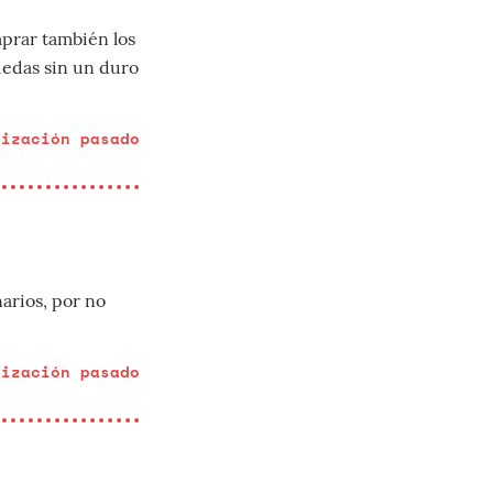
mprar también los
quedas sin un duro
lización pasado
narios, por no
lización pasado