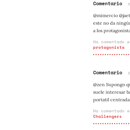
Comentario
@mimercio @jaeta
este no da ningú
a los protagonista
Ha comentado 
protagonista
Comentario
@zen Supongo que
suele interesar 
portatil centrada 
Ha comentado 
Challengers