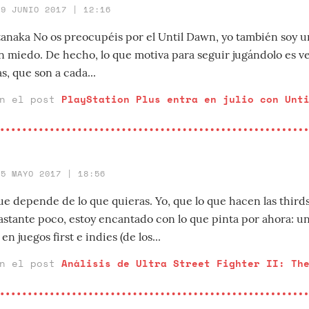
29 JUNIO 2017 | 12:16
naka No os preocupéis por el Until Dawn, yo también soy u
n miedo. De hecho, lo que motiva para seguir jugándolo es 
s, que son a cada...
en el post
PlayStation Plus entra en julio con Unt
25 MAYO 2017 | 18:56
 depende de lo que quieras. Yo, que lo que hacen las third
bastante poco, estoy encantado con lo que pinta por ahora: u
en juegos first e indies (de los...
en el post
Análisis de Ultra Street Fighter II: Th