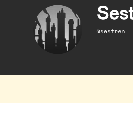
Ses
@sestren