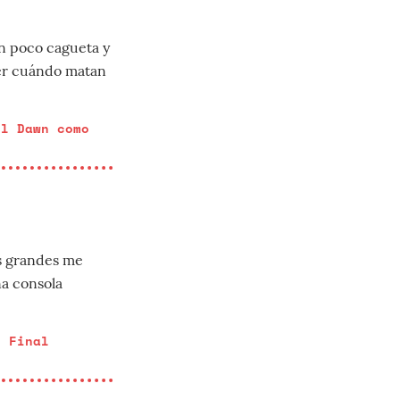
n poco cagueta y
ver cuándo matan
il Dawn como
s grandes me
na consola
e Final