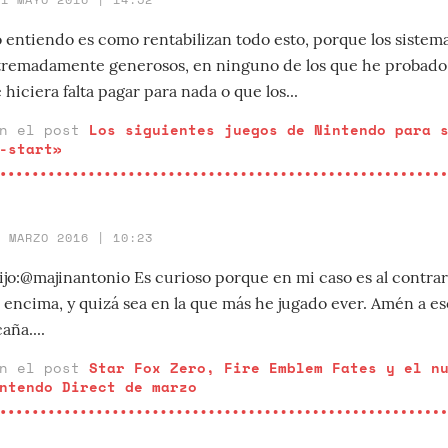
o entiendo es como rentabilizan todo esto, porque los sistem
remadamente generosos, en ninguno de los que he probado 
hiciera falta pagar para nada o que los...
en el post
Los siguientes juegos de Nintendo para 
-start»
4 MARZO 2016 | 10:23
jo:@majinantonio Es curioso porque en mi caso es al contrari
e encima, y quizá sea en la que más he jugado ever. Amén a es
aña....
en el post
Star Fox Zero, Fire Emblem Fates y el n
ntendo Direct de marzo