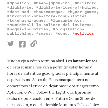
#aphelion
,
#beep-japan-inc
,
#blizzard
,
#diablo-iv
,
#diablo-iv-lord-of-hatred
,
#dont-nod
,
#housemarque
,
#hyper-games
,
#inkonbini-one-store-many-stories
,
#kakehashi-games
,
#lanzamientos
,
#mumintroll-la-calidez-del-invierno
,
#nagai-industries
,
#playstation-
publishing
,
#saros
,
#sony
,
#noticias
Mucho ojo a cómo termina abril. Los
lanzamientos
de esta semana nos van a permitir estar horas y
horas de auténtico gozo, gracias principalmente al
esperadísimo Saros de Housemarque, pero no
cometamos el error de dejar pasar dos juegos como
Aphelion o Will: Follow the Light, que fijaron su
fecha de publicación en el Future Game Show del
mes pasado, o en el adorable Mumintroll: La calidez