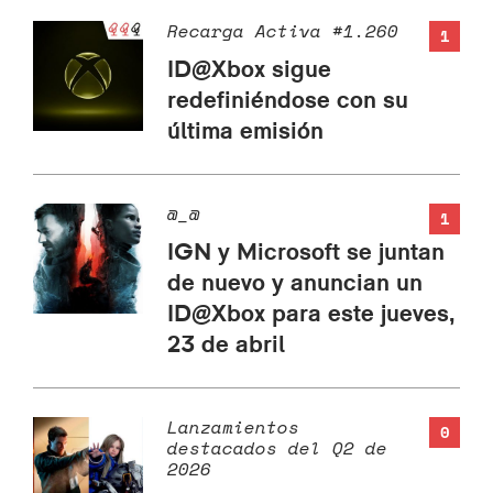
Recarga Activa #1.260
1
ID@Xbox sigue
redefiniéndose con su
última emisión
@_@
1
IGN y Microsoft se juntan
de nuevo y anuncian un
ID@Xbox para este jueves,
23 de abril
Lanzamientos
0
destacados del Q2 de
2026