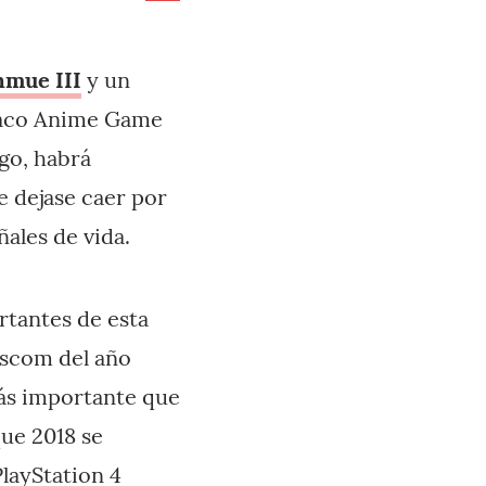
mue III
y un
onaco Anime Game
go, habrá
e dejase caer por
ñales de vida.
rtantes de esta
escom del año
más importante que
que 2018 se
layStation 4