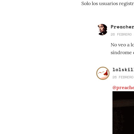
Solo los usuarios regi
Preach
26 FEBRERO 
No veo a l
síndrome 
lolskil
26 FEBRERO
@preach