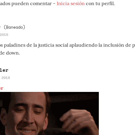
strados pueden comentar -
Inicia sesión
con tu perfil.
er
(Baneado)
2018
os paladines de la justicia social aplaudiendo la inclusión de
de down.
ler
 2018
er