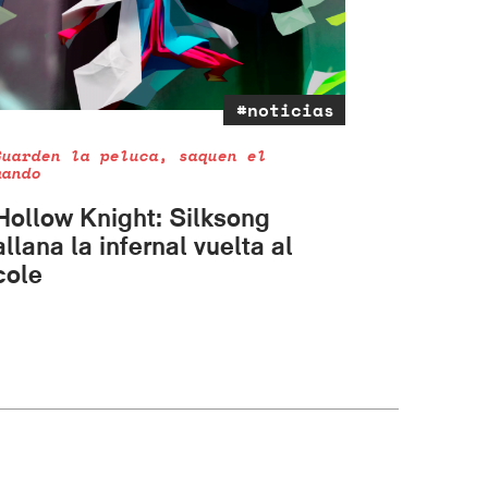
#noticias
Guarden la peluca, saquen el
mando
Hollow Knight: Silksong
allana la infernal vuelta al
cole