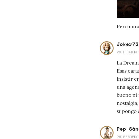
Pero mira
Joker73
26 FEBRERO
La Dreamc
Esas cara
insistir 
una agenc
bueno ni 
nostalgia
supongo q
Pep Sàn
26 FEBRERO