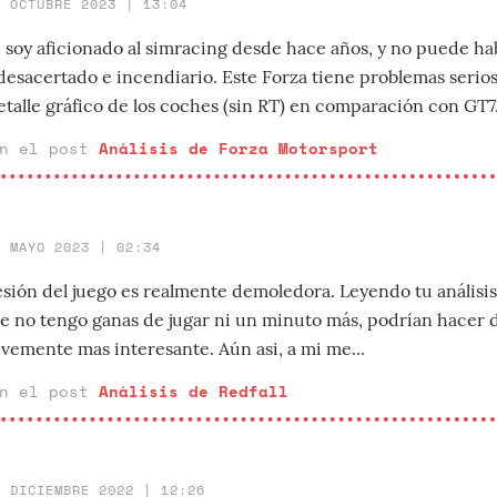
9 OCTUBRE 2023 | 13:04
, soy aficionado al simracing desde hace años, y no puede h
sacertado e incendiario. Este Forza tiene problemas serios e
talle gráfico de los coches (sin RT) en comparación con GT7..
en el post
Análisis de Forza Motorsport
2 MAYO 2023 | 02:34
sión del juego es realmente demoledora. Leyendo tu análisis
e no tengo ganas de jugar ni un minuto más, podrían hacer d
evemente mas interesante. Aún asi, a mi me...
en el post
Análisis de Redfall
9 DICIEMBRE 2022 | 12:26