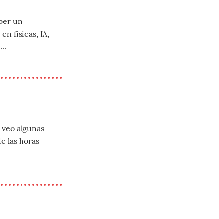
aber un
n físicas, IA,
..
 veo algunas
e las horas