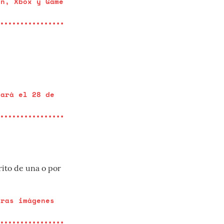
on, Xbox y Game
cará el 28 de
rito de una o por
eras imágenes