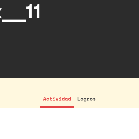
x__11
Actividad
Logros