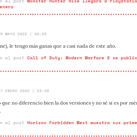
en el post
Monster Hunter Rise llegará a PlayStati
enero
25 MAYO 2022 | 00:25
e), le tengo más ganas que a casi nada de este año.
en el post
Call of Duty: Modern Warfare 2 se publi
27 ENERO 2022 | 15:08
 que no diferencio bien la dos versiones y no sé si es por mé
.
en el post
Horizon Forbidden West muestra sus prim