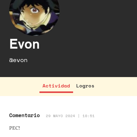
Evon
@evon
Actividad
Logros
Comentario
29 MAYO 2024 | 10:51
PEC!