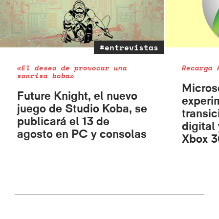
#entrevistas
«El deseo de provocar una
Recarga 
sonrisa boba»
Micros
Future Knight, el nuevo
experi
juego de Studio Koba, se
transic
publicará el 13 de
digital
agosto en PC y consolas
Xbox 3