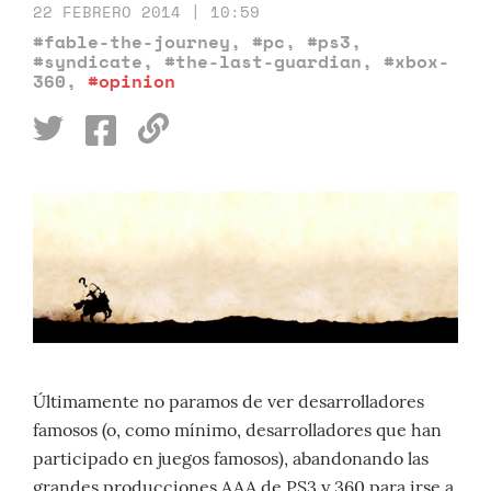
22 FEBRERO 2014 | 10:59
#fable-the-journey
,
#pc
,
#ps3
,
#syndicate
,
#the-last-guardian
,
#xbox-
360
,
#opinion
Últimamente no paramos de ver desarrolladores
famosos (o, como mínimo, desarrolladores que han
participado en juegos famosos), abandonando las
grandes producciones AAA de PS3 y 360 para irse a