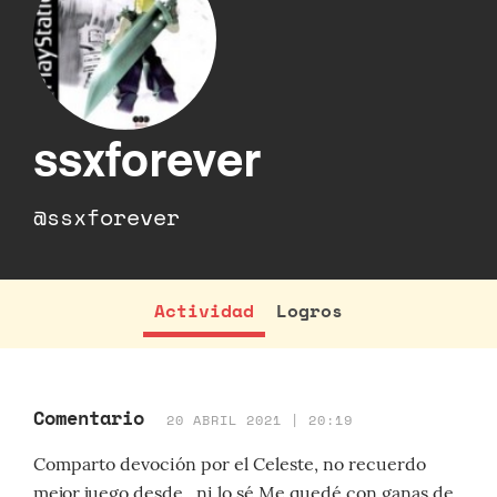
ssxforever
@ssxforever
Actividad
Logros
Comentario
20 ABRIL 2021 | 20:19
Comparto devoción por el Celeste, no recuerdo
mejor juego desde...ni lo sé Me quedé con ganas de