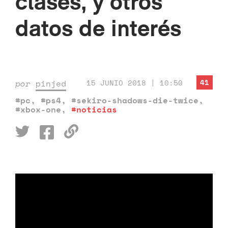
clases, y otros
datos de interés
41
por
pinjed
15 JUNIO 2018 | 10:50
#pc
,
#ps4
,
#sekiro-shadows-die-twice
,
#xbox-one
,
#noticias