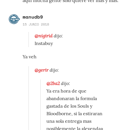
aquí mucha gente sólo quiere ver más y más.
manudb9
15 JUNIO 2018
@nigirid
dijo:
Instabuy
Ya veh
@gerir
dijo:
@2ba2
dijo:
Ya era hora de que
abandonaran la formula
gastada de los Souls y
Bloodborne, si la estiraran
una sola entrega mas
posiblemente la «leyenda»