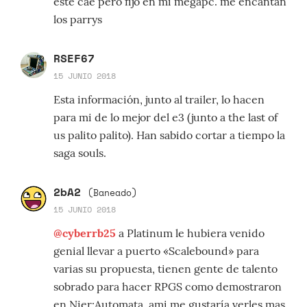
este cae pero fijo en mi megapc. me encantan
los parrys
RSEF67
15 JUNIO 2018
Esta información, junto al trailer, lo hacen
para mi de lo mejor del e3 (junto a the last of
us palito palito). Han sabido cortar a tiempo la
saga souls.
2bA2
(Baneado)
15 JUNIO 2018
@cyberrb25
a Platinum le hubiera venido
genial llevar a puerto «Scalebound» para
varias su propuesta, tienen gente de talento
sobrado para hacer RPGS como demostraron
en Nier:Automata, ami me gustaría verles mas