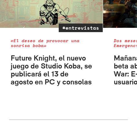
#entrevistas
«El deseo de provocar una
Dos mese
sonrisa boba»
Emergenc
Future Knight, el nuevo
Mañana
juego de Studio Koba, se
beta a
publicará el 13 de
War: E
agosto en PC y consolas
usuari