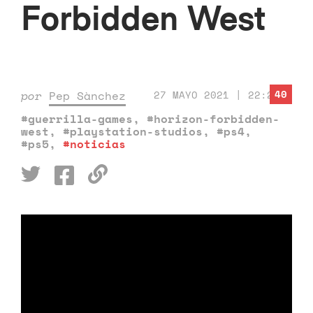
Forbidden West
40
por
Pep Sànchez
27 MAYO 2021 | 22:21
#guerrilla-games
,
#horizon-forbidden-
west
,
#playstation-studios
,
#ps4
,
#ps5
,
#noticias