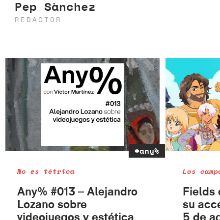
Pep Sànchez
REDACTOR
#any%
No es tétrica
Los camp
Any% #013 – Alejandro
Fields 
Lozano sobre
su acc
videojuegos y estética
5 de a