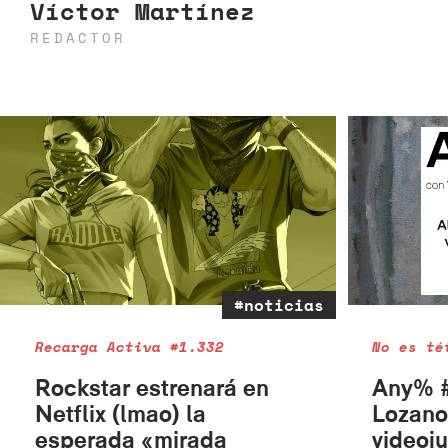
Víctor Martínez
REDACTOR
#noticias
Recarga Activa #1.332
No es té
Rockstar estrenará en
Any% #
Netflix (lmao) la
Lozano
esperada «mirada
videoju