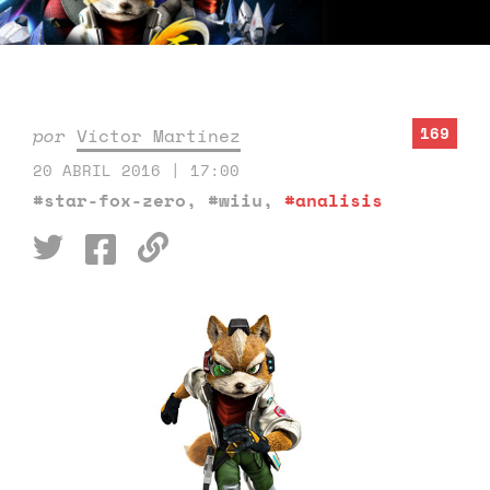
169
por
Víctor Martínez
20 ABRIL 2016 | 17:00
#star-fox-zero
,
#wiiu
,
#analisis