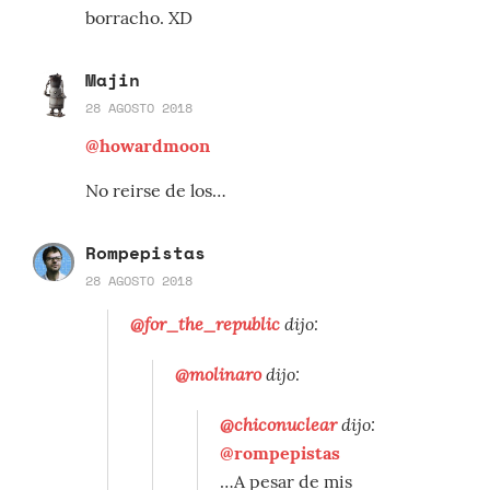
borracho. XD
Majin
28 AGOSTO 2018
@howardmoon
No reirse de los…
Rompepistas
28 AGOSTO 2018
@for_the_republic
dijo:
@molinaro
dijo:
@chiconuclear
dijo:
@rompepistas
…A pesar de mis