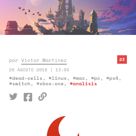
23
por
Víctor Martínez
28 AGOSTO 2018 | 13:00
#dead-cells
,
#linux
,
#mac
,
#pc
,
#ps4
,
#switch
,
#xbox-one
,
#analisis