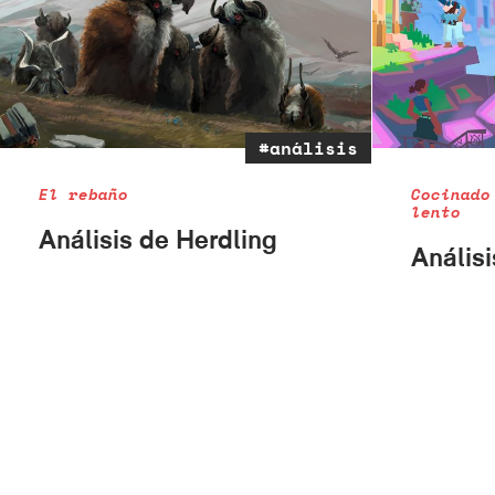
#análisis
El rebaño
Cocinado
lento
Análisis de Herdling
Anális