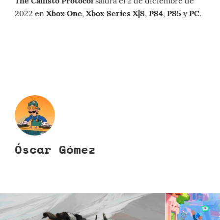
The Callisto Protocol
saldrá el 2 de diciembre de
2022 en
Xbox One
,
Xbox Series X|S
,
PS4
,
PS5
y
PC
.
Óscar Gómez