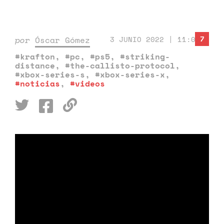
7
por
Óscar Gómez
3 JUNIO 2022 | 11:08
#krafton
,
#pc
,
#ps5
,
#striking-
distance
,
#the-callisto-protocol
,
#xbox-series-s
,
#xbox-series-x
,
#noticias
,
#videos