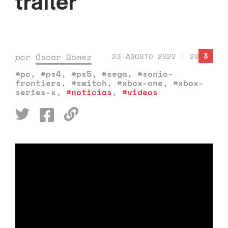
tráiler
3
por
Óscar Gómez
23 AGOSTO 2022 | 20:35
#pc
,
#ps4
,
#ps5
,
#sega
,
#sonic-
frontiers
,
#switch
,
#xbox-one
,
#xbox-
series-x
,
#noticias
,
#videos