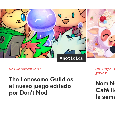
#noticias
Collaboration!
Un Café 
favor
The Lonesome Guild es
Nom No
el nuevo juego editado
Café l
por Don’t Nod
la sem