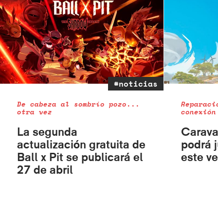
#noticias
De cabeza al sombrío pozo...
Reparaci
otra vez
conexión
La segunda
Carava
actualización gratuita de
podrá 
Ball x Pit se publicará el
este v
27 de abril