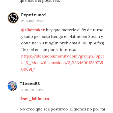
que hace el postureo.
Pepetrucci
31 MARZO 2020
@albertaker
hay que meterle el fix de turno
y todo perfecto (tengo el platino en Steam y
con una 970 ningún problema a 1080p60fps).
Dejo el enlace por si interesa:
https://steamcommunity.com/groups/Spec
ialK_Mods/discussions/3/13346001289735
00691/
TizonaES
31 MARZO 2020
@sei_ishimaru
No creo que sea postureo, al menos no por mi