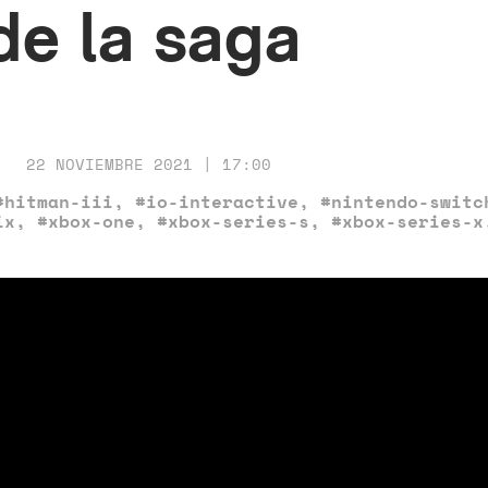
de la saga
22 NOVIEMBRE 2021 | 17:00
#hitman-iii
,
#io-interactive
,
#nintendo-switc
ix
,
#xbox-one
,
#xbox-series-s
,
#xbox-series-x