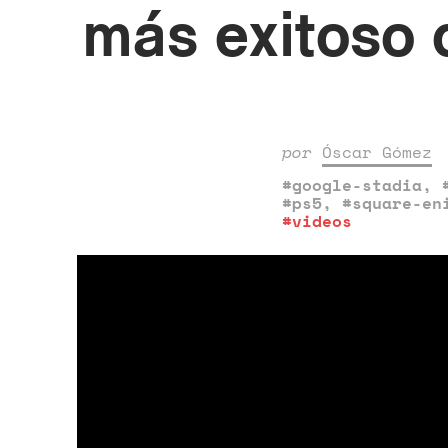
más exitoso 
por
Óscar Gómez
#google-stadia
,
#ps5
,
#square-en
#videos