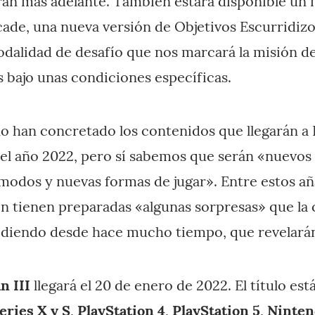
rán más adelante. También estará disponible un
cade, una nueva versión de Objetivos Escurridizos
dalidad de desafío que nos marcará la misión de
s bajo unas condiciones específicas.
 han concretado los contenidos que llegarán a 
del año 2022, pero sí sabemos que serán «nuevos
 modos y nuevas formas de jugar». Entre estos a
n tienen preparadas «algunas sorpresas» que la
pidiendo desde hace mucho tiempo, que revelar
n III
llegará el 20 de enero de 2022. El título est
eries X y S
,
PlayStation 4
,
PlayStation 5
,
Ninten