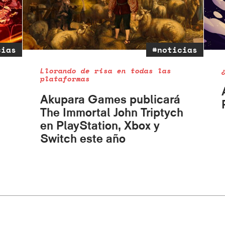
cias
#noticias
Llorando de risa en todas las
plataformas
Akupara Games publicará
The Immortal John Triptych
en PlayStation, Xbox y
Switch este año