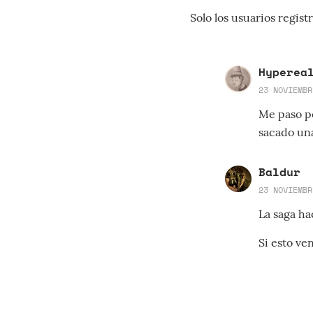
Solo los usuarios regi
Hyperea
23 NOVIEMBR
Me paso po
sacado una
Baldur
23 NOVIEMBR
La saga ha
Si esto ve