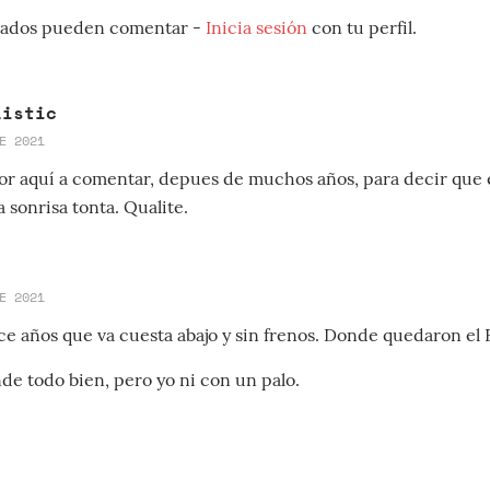
strados pueden comentar -
Inicia sesión
con tu perfil.
listic
E 2021
r aquí a comentar, depues de muchos años, para decir que e
 sonrisa tonta. Qualite.
E 2021
ce años que va cuesta abajo y sin frenos. Donde quedaron el
nde todo bien, pero yo ni con un palo.