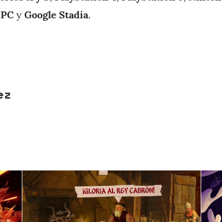
,
PC
y
Google Stadia
.
ez