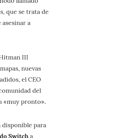
 modo llamado
, que se trata de
 asesinar a
Hitman III
 mapas, nuevas
ñadidos, el CEO
 comunidad del
án «muy pronto».
á disponible para
do Switch
a