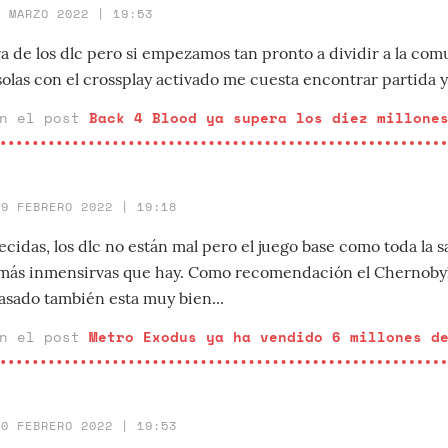
2 MARZO 2022 | 19:53
a de los dlc pero si empezamos tan pronto a dividir a la co
olas con el crossplay activado me cuesta encontrar partida y
en el post
Back 4 Blood ya supera los diez millone
19 FEBRERO 2022 | 19:18
cidas, los dlc no están mal pero el juego base como toda la sa
 más inmensirvas que hay. Como recomendación el Chernobyli
asado también esta muy bien...
en el post
Metro Exodus ya ha vendido 6 millones d
10 FEBRERO 2022 | 19:53