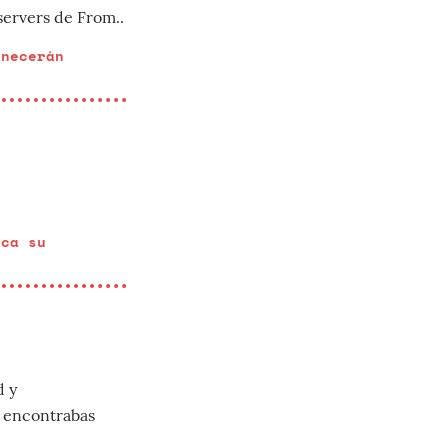
servers de From..
anecerán
ica su
d y
o encontrabas