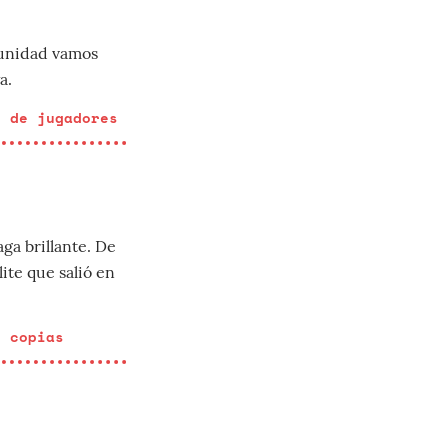
munidad vamos
a.
s de jugadores
ga brillante. De
te que salió en
e copias