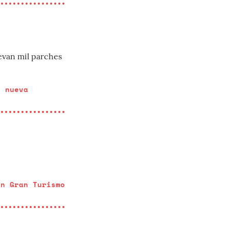
levan mil parches
e nueva
en Gran Turismo