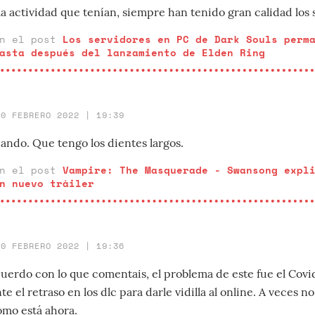
a actividad que tenían, siempre han tenido gran calidad los 
en el post
Los servidores en PC de Dark Souls perm
asta después del lanzamiento de Elden Ring
10 FEBRERO 2022 | 19:39
ando. Que tengo los dientes largos.
en el post
Vampire: The Masquerade - Swansong expl
n nuevo tráiler
10 FEBRERO 2022 | 19:36
uerdo con lo que comentais, el problema de este fue el Covi
el retraso en los dlc para darle vidilla al online. A veces n
omo está ahora.