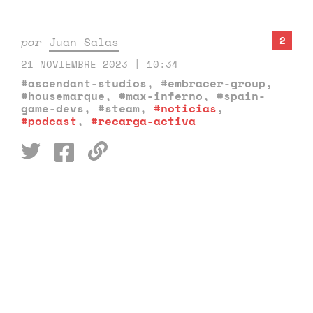
2
por
Juan Salas
21 NOVIEMBRE 2023 | 10:34
#ascendant-studios
,
#embracer-group
,
#housemarque
,
#max-inferno
,
#spain-
game-devs
,
#steam
,
#noticias
,
#podcast
,
#recarga-activa