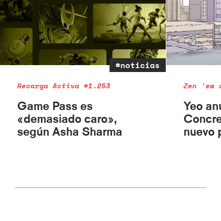
#noticias
Recarga Activa #1.253
Zen 'em 
Game Pass es
Yeo an
«demasiado caro»,
Concre
según Asha Sharma
nuevo 