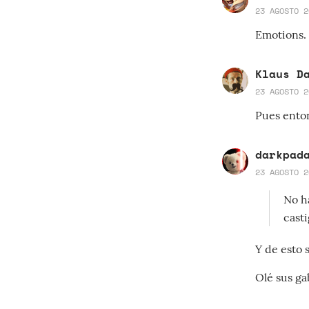
23 AGOSTO 2
Emotions.
Klaus D
23 AGOSTO 2
Pues ento
darkpad
23 AGOSTO 2
No h
casti
Y de esto s
Olé sus ga