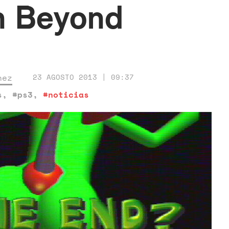
n Beyond
nez
23 AGOSTO 2013 | 09:37
s
,
#ps3
,
#noticias