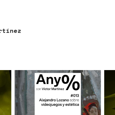
rtínez