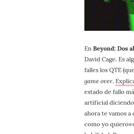
En
Beyond: Dos a
David Cage. Es al
falles los QTE (que
game over
.
Explic
estado de fallo má
artificial diciend
ahora te vamos a c
como yo quiero»».