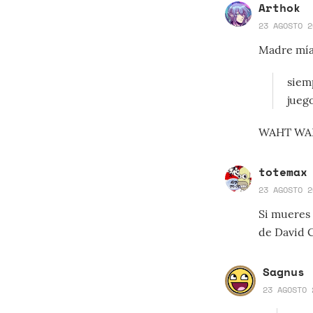
Arthok
23 AGOSTO 2
Madre mía 
siem
juego
WAHT WA
totemax
23 AGOSTO 2
Si mueres 
de David 
Sagnus
23 AGOSTO 