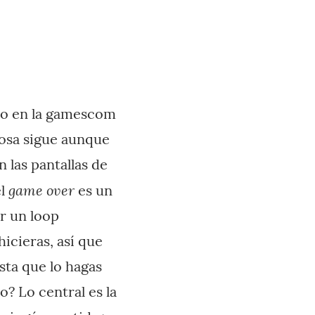
ho en la gamescom
cosa sigue aunque
n las pantallas de
game over
el
es un
ar un loop
hicieras, así que
asta que lo hagas
? Lo central es la