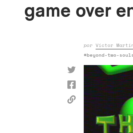
game over e
por
Víctor Martí
#beyond-two-soul