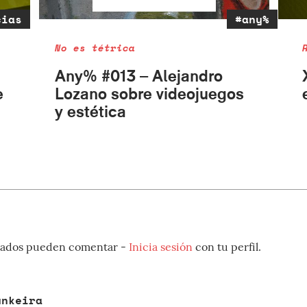
cias
#any%
No es tétrica
Any% #013 – Alejandro
e
Lozano sobre videojuegos
y estética
strados pueden comentar -
Inicia sesión
con tu perfil.
unkeira