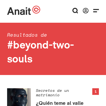
Resultados de
#beyond-two-
souls
Secretos de un
1
matrimonio
¿Quién teme al valle