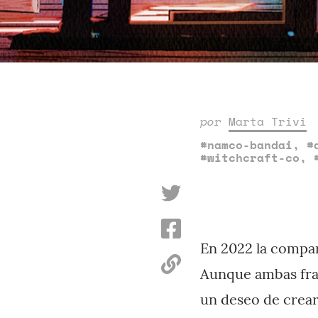
por
Marta Trivi
#namco-bandai
,
#
#witchcraft-co
,
En 2022 la compar
Aunque ambas fra
un deseo de crear