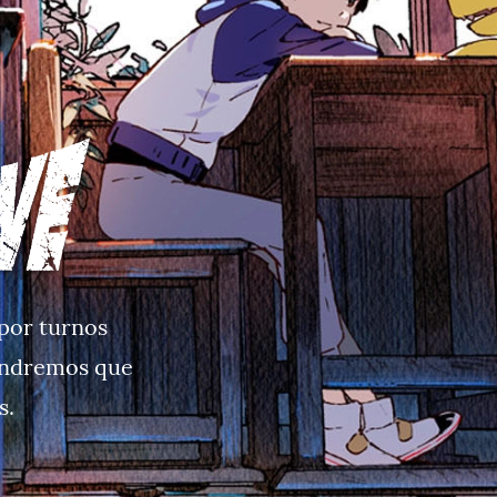
 por turnos
tendremos que
s.