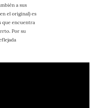
ambién a sus
n el original) es
s que encuentra
rto. Por su
eflejada