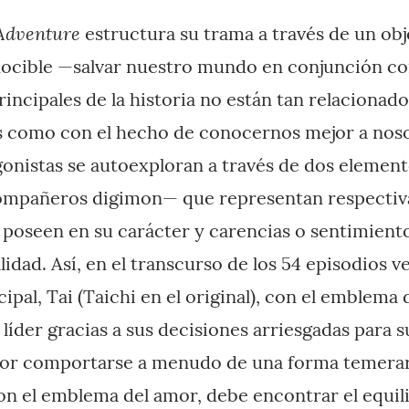
Adventure
estructura su trama a través de un obje
nocible —salvar nuestro mundo en conjunción co
rincipales de la historia no están tan relacionad
 como con el hecho de conocernos mejor a nos
agonistas se autoexploran a través de dos elemen
ompañeros digimon— que representan respecti
 poseen en su carácter y carencias o sentimient
idad. Así, en el transcurso de los 54 episodios v
ipal, Tai (Taichi en el original), con el emblema d
líder gracias a sus decisiones arriesgadas para s
or comportarse a menudo de una forma temerari
con el emblema del amor, debe encontrar el equil