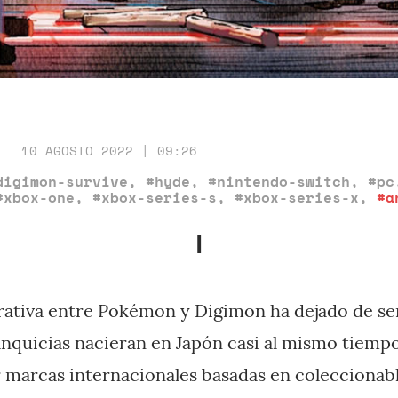
10 AGOSTO 2022 | 09:26
digimon-survive
,
#hyde
,
#nintendo-switch
,
#pc
#xbox-one
,
#xbox-series-s
,
#xbox-series-x
,
#a
I
ativa entre Pokémon y Digimon ha dejado de ser
nquicias nacieran en Japón casi al mismo tiemp
 marcas internacionales basadas en coleccionabl