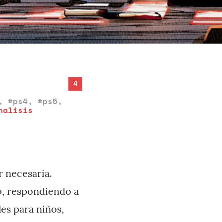
4
,
#ps4
,
#ps5
,
nalisis
 necesaria.
o, respondiendo a
es para niños,