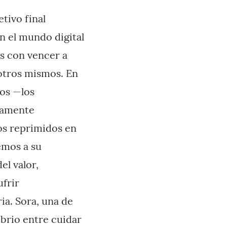
tivo final
n el mundo digital
os con vencer a
otros mismos. En
tos —los
vamente
os reprimidos en
emos a su
el valor,
ufrir
a. Sora, una de
ibrio entre cuidar