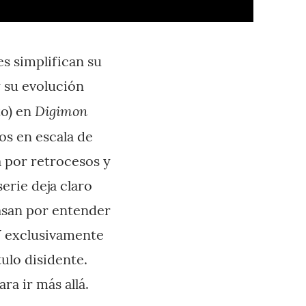
es simplifican su
y su evolución
Digimon
to) en
os en escala de
a por retrocesos y
serie deja claro
pasan por entender
Y exclusivamente
ulo disidente.
ra ir más allá.