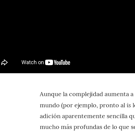
Aunque la complejidad aumenta a
is
mundo (por ejemplo, pronto al
l
adición aparentemente sencilla q
mucho más profundas de lo que se