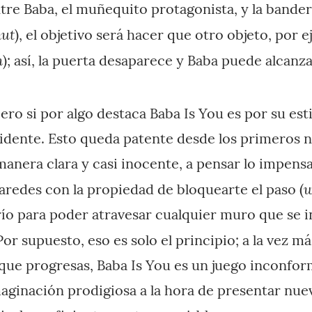
re Baba, el muñequito protagonista, y la bande
hut
), el objetivo será hacer que otro objeto, por e
n
); así, la puerta desaparece y Baba puede alcanza
pero si por algo destaca Baba Is You es por su es
evidente. Esto queda patente desde los primeros n
anera clara y casi inocente, a pensar lo impensa
w
aredes con la propiedad de bloquearte el paso (
río para poder atravesar cualquier muro que se 
Por supuesto, eso es solo el principio; a la vez m
 que progresas, Baba Is You es un juego inconfor
ginación prodigiosa a la hora de presentar nuev