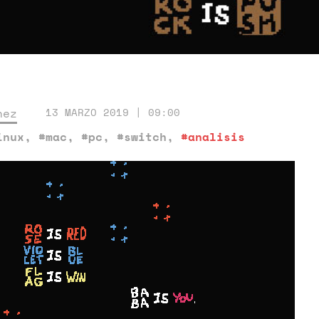
nez
13 MARZO 2019 | 09:00
inux
,
#mac
,
#pc
,
#switch
,
#analisis