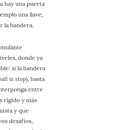
ra hay una puerta
jemplo una llave,
r la bandera.
timulante
iveles, donde ya
ble: si la bandera
all is stop
), basta
interponga entre
ás rígido y más
mista y que
os desafíos,