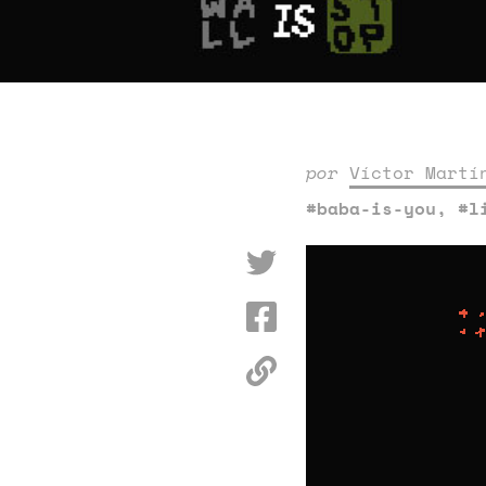
por
Víctor Martí
#baba-is-you
,
#l