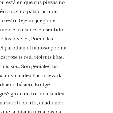
ou está en que sus piezas no
éricos sino palabras; con
odo esto, teje un juego de
amente brillante. Su sentido
e los niveles, Poem, las
vel parodian el famoso poema
rose is red
violet is blue
les:
,
,
ba is you
. Son geniales las
a misma idea hasta llevarla
 diseño básico, Bridge
ges? giran en torno a la idea
na suerte de río, añadiendo
que la misma tarea básica