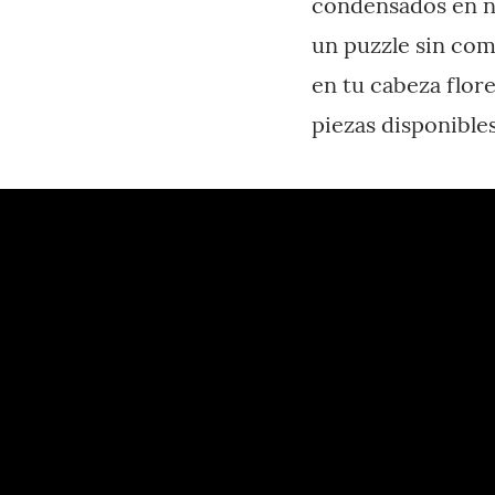
condensados en n
un puzzle sin com
en tu cabeza flor
piezas disponibles