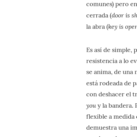
comunes) pero ent
door is s
cerrada (
key is ope
la abra (
Es así de simple, 
resistencia a lo 
se anima, de una m
está rodeada de p
con deshacer el t
you
y la bandera. 
flexible a medida
demuestra una ima