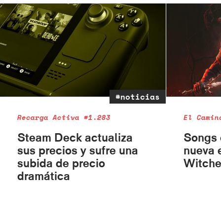
#noticias
Recarga Activa #1.283
El Camin
Steam Deck actualiza
Songs o
sus precios y sufre una
nueva 
subida de precio
Witche
dramática