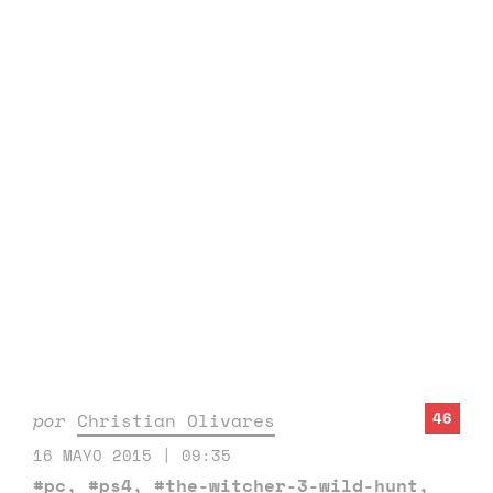
46
por
Christian Olivares
16 MAYO 2015 | 09:35
#pc
,
#ps4
,
#the-witcher-3-wild-hunt
,