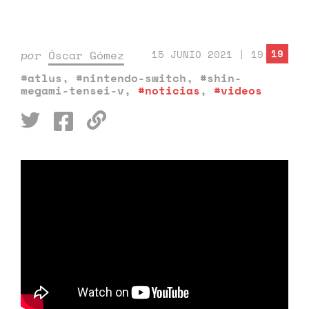
19
por
Óscar Gómez
15 JUNIO 2021 | 19:16
#atlus
,
#nintendo-switch
,
#shin-
megami-tensei-v
,
#noticias
,
#videos