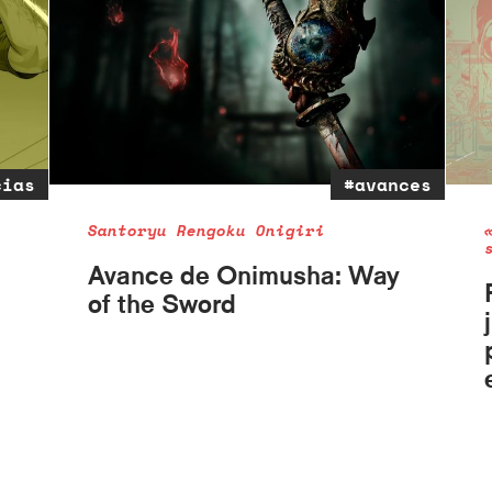
cias
#avances
Santoryu Rengoku Onigiri
Avance de Onimusha: Way
of the Sword