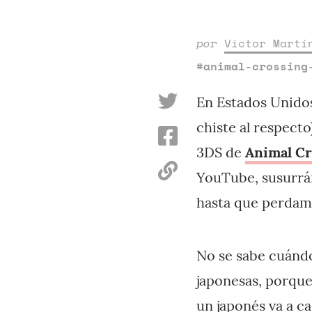
por
Víctor Martí
#animal-crossing
En Estados Unidos
chiste al respect
3DS de
Animal Cr
YouTube, susurrán
hasta que perdamo
No se sabe cuándo
japonesas, porque
un japonés va a ca