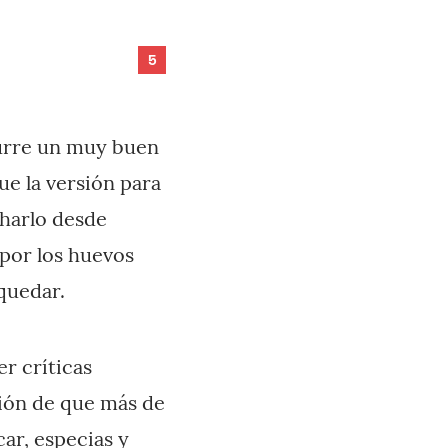
5
curre un muy buen
ue la versión para
charlo desde
por los huevos
quedar.
r críticas
ción de que más de
car, especias y