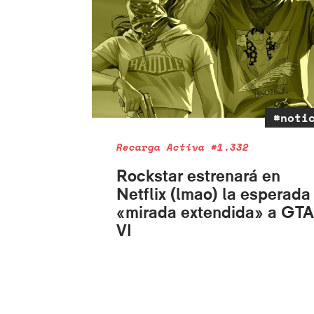
#noti
Recarga Activa #1.332
Rockstar estrenará en
Netflix (lmao) la esperada
«mirada extendida» a GTA
VI