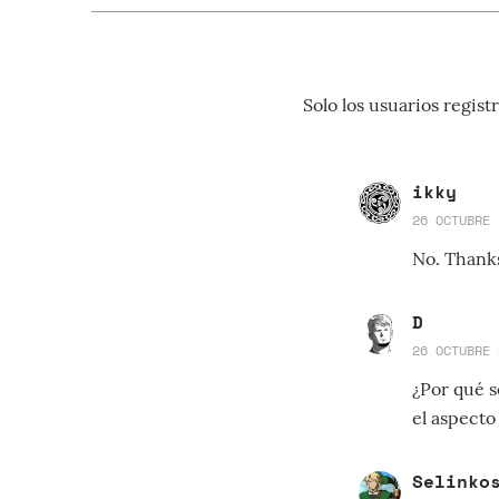
Solo los usuarios regi
ikky
26 OCTUBRE 
No. Thank
D
26 OCTUBRE 
¿Por qué s
el aspecto
Selinko