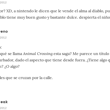
2012
r? XD, a nintendo le dicen que le vende el alma al diablo, p
iablo tiene muy buen gusto y bastante dulce. despierta el niño
reno
2012
o:
Animal Crossing
 qué se llama
esta saga? Me parece un título
urbador, dado el aspecto que tiene desde fuera. ¿Tiene algo 
n? ¿O algo?
es que se cruzan por la calle.
teak
2012