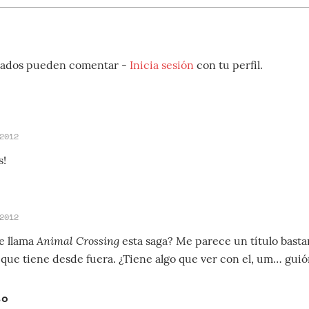
strados pueden comentar -
Inicia sesión
con tu perfil.
2012
s!
2012
Animal Crossing
e llama
esta saga? Me parece un título bast
 que tiene desde fuera. ¿Tiene algo que ver con el, um… guió
so