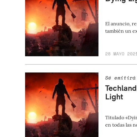
El anuncio, r
también un ext
28 MAYO 202
Sé emitirá
Techland
Light
Titulado «Dyi
en todas las 