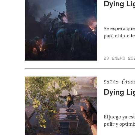
Dying Li
Se espera que 
para el 4 de f
20 ENERO 20
Salto (jua
Dying Li
El juego ya e
pulir y optimiz