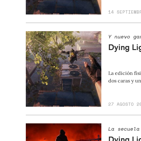
14 SEPTIEMB
Y nuevo ga
Dying Li
La edición fí
dos caras y u
27 AGOSTO 2
La secuela
Dying Li