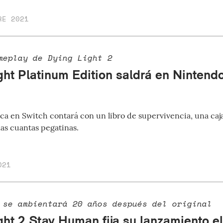
RE 2021
meplay de Dying Light 2
ght Platinum Edition saldrá en Nintend
sica en Switch contará con un libro de supervivencia, una caj
nas cuantas pegatinas.
021
 se ambientará 20 años después del original
ght 2 Stay Human fija su lanzamiento e