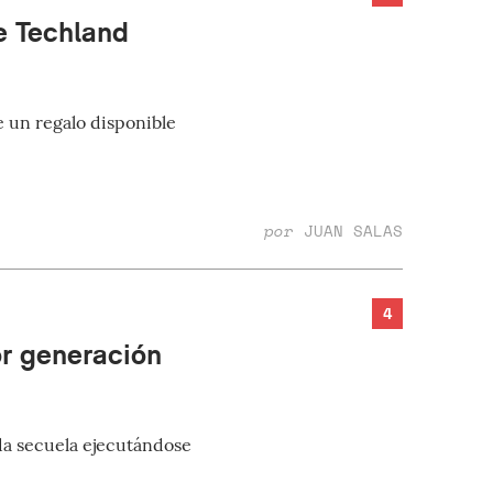
e Techland
 un regalo disponible
por
JUAN SALAS
4
or generación
da secuela ejecutándose