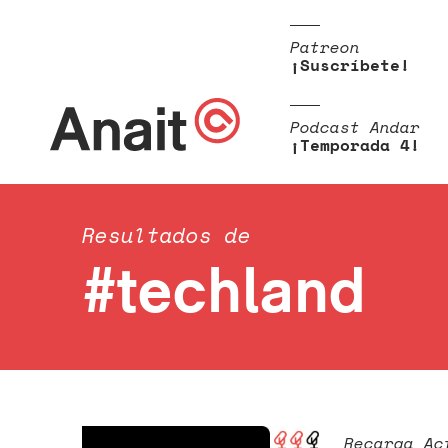
Patreon
¡Suscríbete!
Podcast Andar
¡Temporada 4!
Resultados de
#techland
Recarga Ac