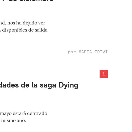
nd, nos ha dejado ver
 disponibles de salida.
por
MARTA TRIVI
1
dades de la saga Dying
 mayo estará centrado
e mismo año.