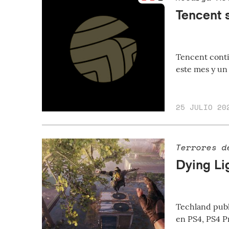
Tencent 
Tencent conti
este mes y un
25 JULIO 20
Terrores d
Dying Li
Techland publ
en PS4, PS4 P