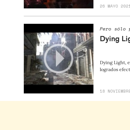
26 MAYO 202
Pero sólo 
Dying Lig
Dying Light, 
logrados efec
18 NOVIEMBR