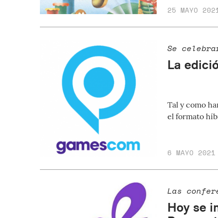
25 MAYO 202
Se celebra
La edici
Tal y como ha
el formato híb
6 MAYO 2021
Las confer
Hoy se i