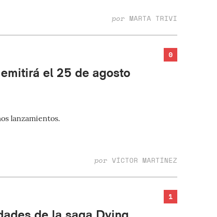
por
MARTA TRIVI
0
emitirá el 25 de agosto
os lanzamientos.
por
VÍCTOR MARTÍNEZ
1
dades de la saga Dying