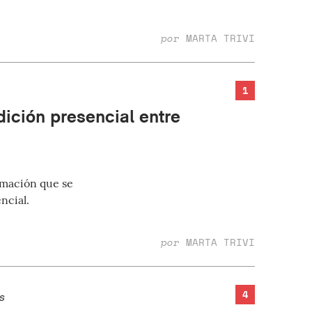
por
MARTA TRIVI
1
dición presencial entre
ramación que se
ncial.
por
MARTA TRIVI
4
s