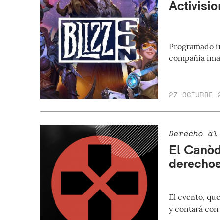
Activisi
Programado in
compañía imag
27 OCTUBRE 
Derecho al
El Canòd
derechos
El evento, qu
y contará con