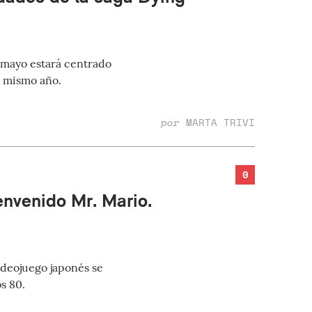
 mayo estará centrado
e mismo año.
por
MARTA TRIVI
0
envenido Mr. Mario.
ideojuego japonés se
s 80.