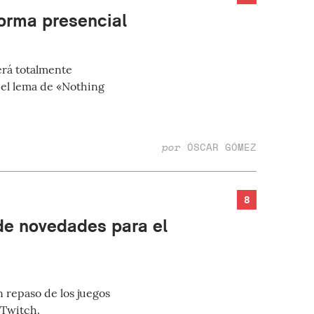
orma presencial
erá totalmente
o el lema de «Nothing
por
ÓSCAR GÓMEZ
8
de novedades para el
 repaso de los juegos
 Twitch.