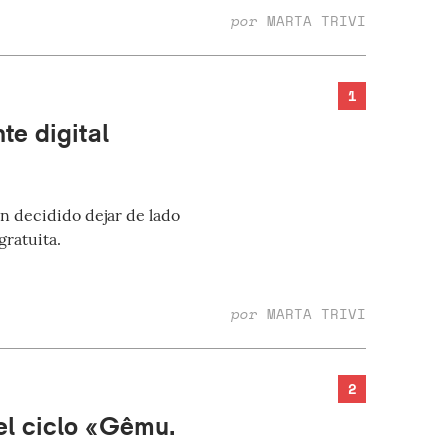
por
MARTA TRIVI
1
e digital
n decidido dejar de lado
gratuita.
por
MARTA TRIVI
2
el ciclo «Gêmu.