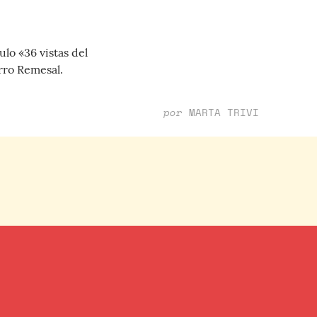
ulo «36 vistas del
rro Remesal.
por
MARTA TRIVI