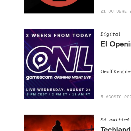
21 OCTUBRE 
Digital
El Openi
Geoff Keighle
5 AGOSTO 20
Sé emitirá
Techland