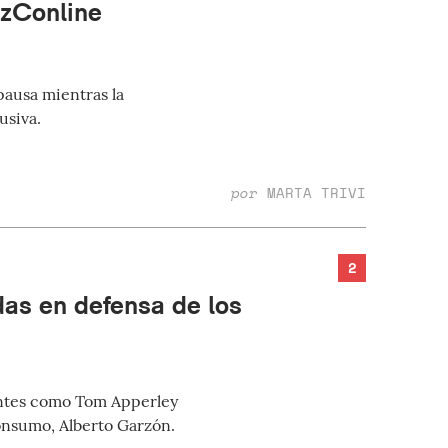
zzConline
pausa mientras la
usiva.
por
MARTA TRIVI
2
das en defensa de los
nentes como Tom Apperley
consumo, Alberto Garzón.