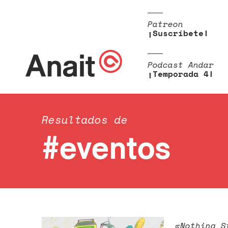
Patreon
¡Suscríbete!
Podcast Andar
¡Temporada 4!
Resultados de
#eventos
«Nothing S