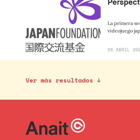
Perspect
La primera ses
videojuego ja
28 ABRIL 20
Ver más resultados ↓