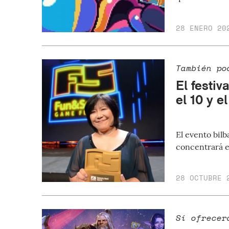
28 ENERO 20
También po
El festi
el 10 y e
El evento bil
concentrará e
28 OCTUBRE 
Sí ofrecer