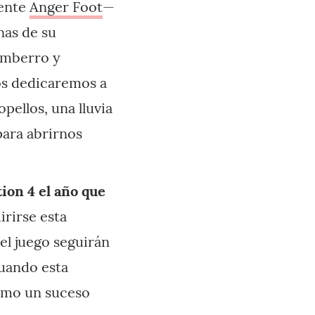
iente
Anger Foot
—
nas de su
gamberro y
os dedicaremos a
pellos, una lluvia
ara abrirnos
ion 4 el año que
irirse esta
el juego seguirán
cuando esta
como un suceso