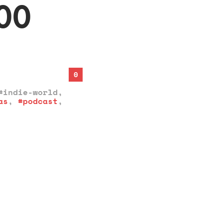
:00
0
#indie-world
,
as
,
#podcast
,