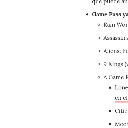
que puede aum
Game Pass ya
Rain Worl
Assassin
Aliens: F
9 Kings (
A Game P
Lone
en e
Citi
Mech