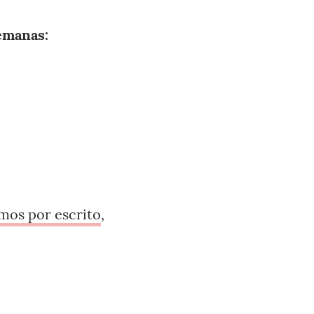
emanas:
amos por escrito
,