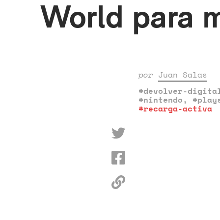
World para m
por
Juan Salas
#devolver-digita
#nintendo
,
#play
#recarga-activa