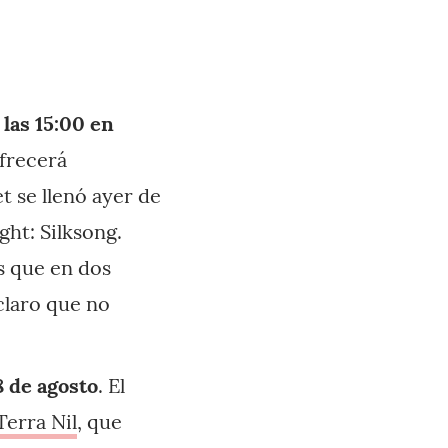
las 15:00 en
ofrecerá
 se llenó ayer de
ht: Silksong.
s que en dos
claro que no
8 de agosto
. El
Terra Nil
, que