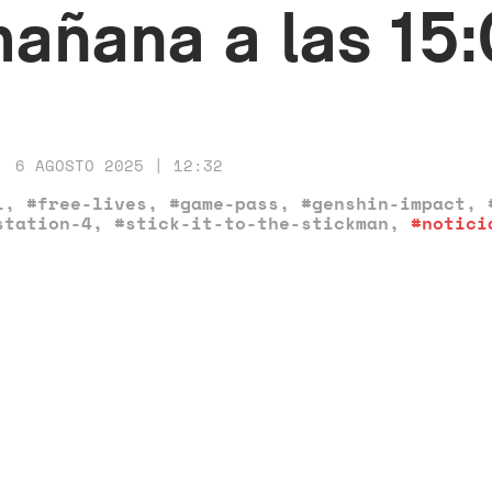
añana a las 15
6 AGOSTO 2025 | 12:32
l
,
#free-lives
,
#game-pass
,
#genshin-impact
,
station-4
,
#stick-it-to-the-stickman
,
#notici