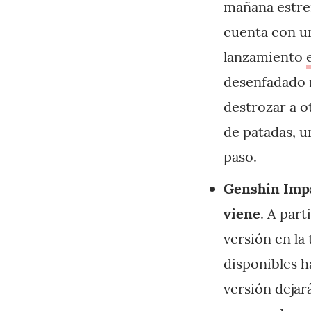
mañana estren
cuenta con un
lanzamiento
desenfadado r
destrozar a o
de patadas, 
paso.
Genshin Impac
viene
. A par
versión en la
disponibles h
versión dejar