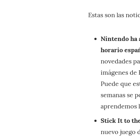
Estas son las noti
Nintendo ha 
horario espa
novedades par
imágenes de H
Puede que est
semanas se po
aprendemos la
Stick It to t
nuevo juego 