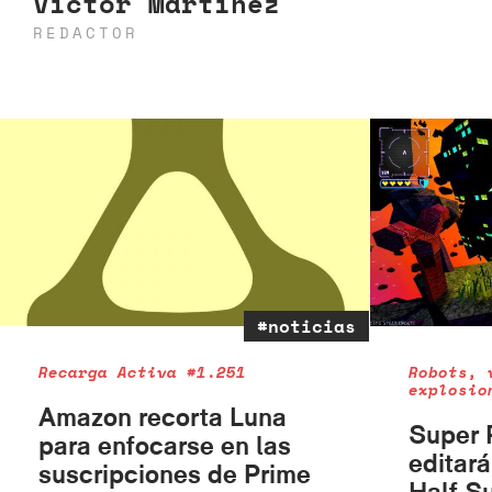
Víctor Martínez
REDACTOR
#noticias
Recarga Activa #1.251
Robots, 
explosio
Amazon recorta Luna
Super 
para enfocarse en las
editar
suscripciones de Prime
Half S