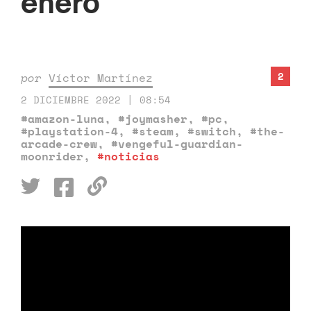
enero
2
por
Víctor Martínez
2 DICIEMBRE 2022 | 08:54
#amazon-luna
,
#joymasher
,
#pc
,
#playstation-4
,
#steam
,
#switch
,
#the-
arcade-crew
,
#vengeful-guardian-
moonrider
,
#noticias