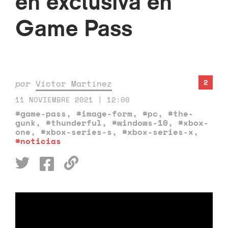
en exclusiva en
Game Pass
2
por
Víctor Martínez
11 NOVIEMBRE 2021 | 12:00
#game-pass
,
#image-form
,
#pc
,
#the-
gunk
,
#thunderful
,
#windows-10
,
#xbox-
one
,
#xbox-series-s
,
#xbox-series-x
,
#noticias