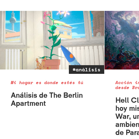
#análisis
Mi hogar es donde estés tú
Acción i
desde Br
Análisis de The Berlin
Hell C
Apartment
hoy mi
War, u
ambien
de Par