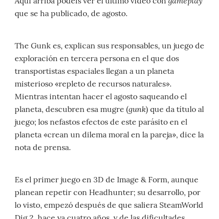
gameplay
Aquí arriba podéis ver el último vídeo con
que se ha publicado, de agosto.
The Gunk es, explican sus responsables, un juego de
exploración en tercera persona en el que dos
transportistas espaciales llegan a un planeta
misterioso «repleto de recursos naturales».
Mientras intentan hacer el agosto saqueando el
gunk
planeta, descubren esa mugre (
) que da título al
juego; los nefastos efectos de este parásito en el
planeta «crean un dilema moral en la pareja», dice la
nota de prensa.
Es el primer juego en 3D de Image & Form, aunque
planean repetir con Headhunter; su desarrollo, por
lo visto, empezó después de que saliera SteamWorld
Dig 2, hace ya cuatro años, y de las dificultades