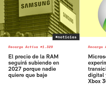
#noticias
Recarga Activa #1.329
Recarga 
El precio de la RAM
Micros
seguirá subiendo en
experi
2027 porque nadie
transic
quiere que baje
digital
Xbox 3