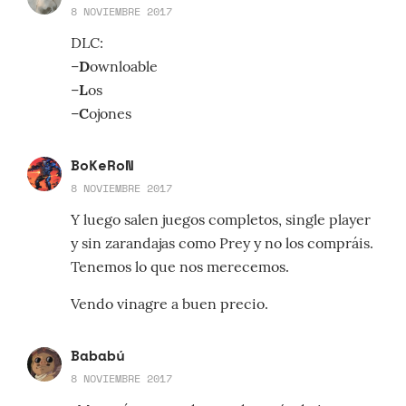
8 NOVIEMBRE 2017
DLC:
–
D
ownloable
–
L
os
–
C
ojones
BoKeRoN
8 NOVIEMBRE 2017
Y luego salen juegos completos, single player
y sin zarandajas como Prey y no los compráis.
Tenemos lo que nos merecemos.
Vendo vinagre a buen precio.
Bababú
8 NOVIEMBRE 2017