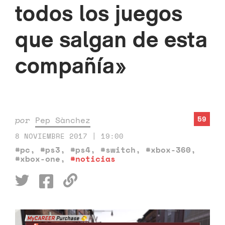
todos los juegos
que salgan de esta
compañía»
59
por
Pep Sànchez
8 NOVIEMBRE 2017 | 19:00
#pc
,
#ps3
,
#ps4
,
#switch
,
#xbox-360
,
#xbox-one
,
#noticias