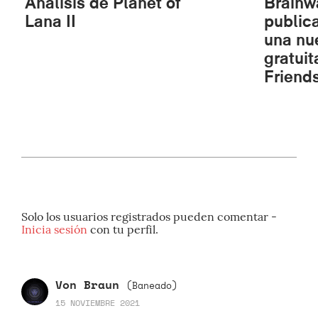
Análisis de Planet of
Brainw
Lana II
public
una nu
gratuit
Friend
Solo los usuarios registrados pueden comentar -
Inicia sesión
con tu perfil.
Von Braun
(Baneado)
15 NOVIEMBRE 2021