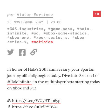
10
por
Víctor Martínez
15 NOVIEMBRE 2021 | 20:06
#343-industries
,
#game-pass
,
#halo-
infinite
,
#pc
,
#xbox-game-studios
,
#xbox-one
,
#xbox-series-s
,
#xbox-
series-x
,
#noticias
In honor of Halo's 20th anniversary, your Spartan
journey officially begins today. Dive into Season 1 of
#HaloInfinite
, in the multiplayer beta starting today
on Xbox and PC!
🎁
https://t.co/WUyHTqp6yp
📄
https://t.co/uCxf7tYDV4