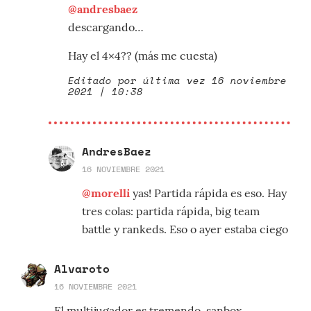
@andresbaez
descargando…
Hay el 4×4?? (más me cuesta)
Editado por última vez 16 noviembre
2021 | 10:38
AndresBaez
16 NOVIEMBRE 2021
@morelli
yas! Partida rápida es eso. Hay
tres colas: partida rápida, big team
battle y rankeds. Eso o ayer estaba ciego
Alvaroto
16 NOVIEMBRE 2021
El multijugador es tremendo, sanbox,