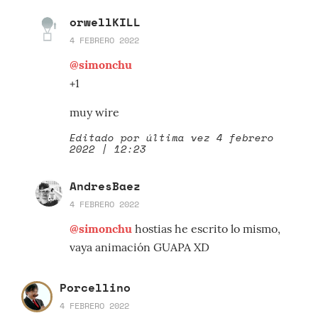
orwellKILL
4 FEBRERO 2022
@simonchu
+1
muy wire
Editado por última vez 4 febrero
2022 | 12:23
AndresBaez
4 FEBRERO 2022
@simonchu
hostias he escrito lo mismo,
vaya animación GUAPA XD
Porcellino
4 FEBRERO 2022