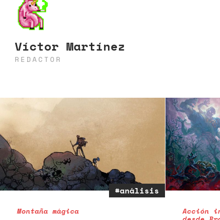
Víctor Martínez
REDACTOR
#análisis
Montaña mágica
Acción i
desde Br