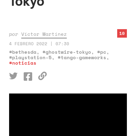
Tokyo
10
por
Víctor Martínez
4 FEBRERO 2022 | 07:30
#bethesda
,
#ghostwire-tokyo
,
#pc
,
#playstation-5
,
#tango-gameworks
,
#noticias