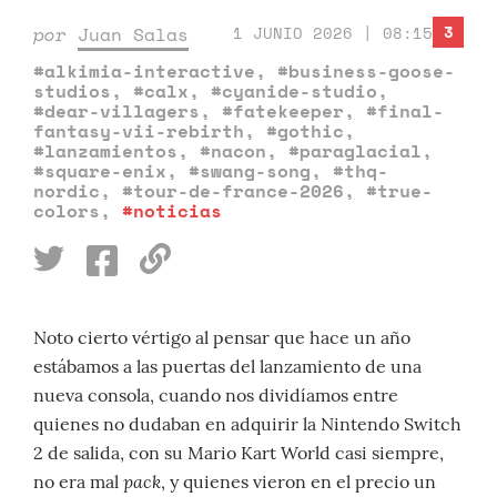
3
por
Juan Salas
1 JUNIO 2026 | 08:15
#alkimia-interactive
,
#business-goose-
studios
,
#calx
,
#cyanide-studio
,
#dear-villagers
,
#fatekeeper
,
#final-
fantasy-vii-rebirth
,
#gothic
,
#lanzamientos
,
#nacon
,
#paraglacial
,
#square-enix
,
#swang-song
,
#thq-
nordic
,
#tour-de-france-2026
,
#true-
colors
,
#noticias
Noto cierto vértigo al pensar que hace un año
estábamos a las puertas del lanzamiento de una
nueva consola, cuando nos dividíamos entre
quienes no dudaban en adquirir la Nintendo Switch
2 de salida, con su Mario Kart World casi siempre,
pack
no era mal
, y quienes vieron en el precio un