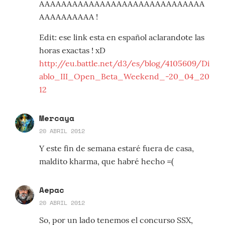
AAAAAAAAAAAAAAAAAAAAAAAAAAAAAA
AAAAAAAAAA !
Edit: ese link esta en español aclarandote las
horas exactas ! xD
http://eu.battle.net/d3/es/blog/4105609/Di
ablo_III_Open_Beta_Weekend_-20_04_20
12
Mercaya
20 ABRIL 2012
Y este fin de semana estaré fuera de casa,
maldito kharma, que habré hecho =(
Aepac
20 ABRIL 2012
So, por un lado tenemos el concurso SSX,