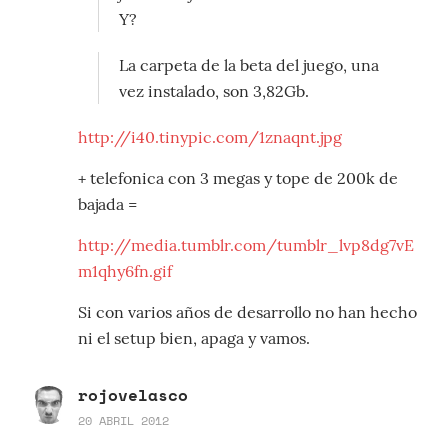
Y?
La carpeta de la beta del juego, una
vez instalado, son 3,82Gb.
http://i40.tinypic.com/1znaqnt.jpg
+ telefonica con 3 megas y tope de 200k de
bajada =
http://media.tumblr.com/tumblr_lvp8dg7vE
m1qhy6fn.gif
Si con varios años de desarrollo no han hecho
ni el setup bien, apaga y vamos.
rojovelasco
20 ABRIL 2012