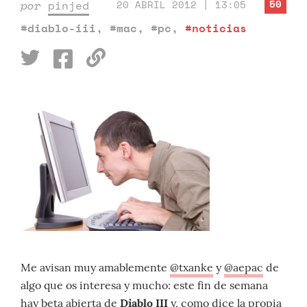
50
por
pinjed
20 ABRIL 2012 | 13:05
#diablo-iii
,
#mac
,
#pc
,
#noticias
Me avisan muy amablemente
@txanke
y
@aepac
de
algo que os interesa y mucho: este fin de semana
hay beta abierta de
Diablo III
y, como dice la propia