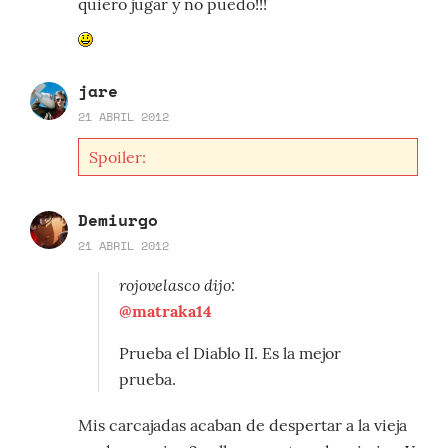
quiero jugar y no puedo!!!
jare
21 ABRIL 2012
Spoiler:
Demiurgo
21 ABRIL 2012
rojovelasco dijo:
@matraka14
Prueba el Diablo II. Es la mejor
prueba.
Mis carcajadas acaban de despertar a la vieja