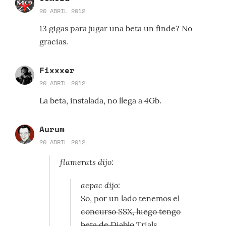
20 ABRIL 2012
13 gigas para jugar una beta un finde? No
gracias.
Fixxxer
20 ABRIL 2012
La beta, instalada, no llega a 4Gb.
Aurum
20 ABRIL 2012
flamerats dijo:
aepac dijo:
So, por un lado tenemos
el
concurso SSX, luego tengo
beta de Diablo
Trials