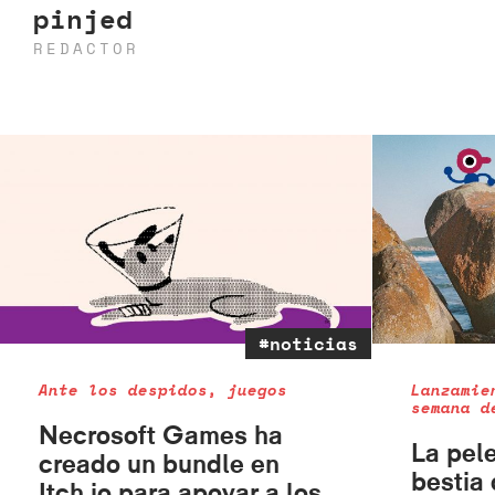
pinjed
REDACTOR
#noticias
Ante los despidos, juegos
Lanzamie
semana d
Necrosoft Games ha
La pel
creado un bundle en
bestia 
Itch.io para apoyar a los