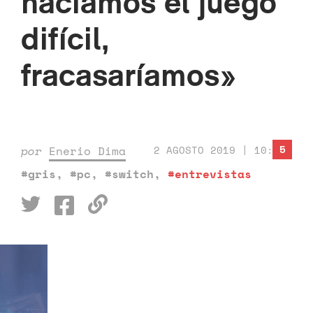
hacíamos el juego
difícil,
fracasaríamos»
5
por
Enerio Dima
2 AGOSTO 2019 | 10:00
#gris
,
#pc
,
#switch
,
#entrevistas