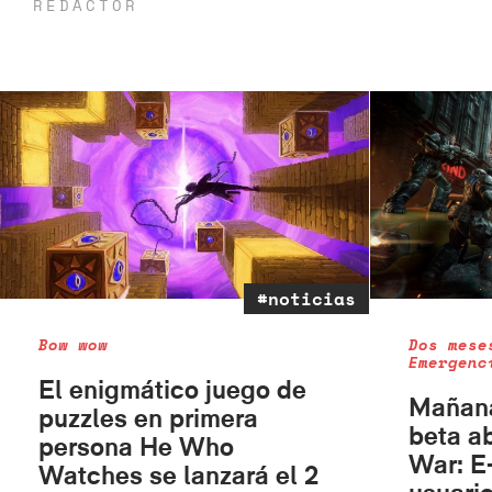
REDACTOR
#noticias
Bow wow
Dos mese
Emergenc
El enigmático juego de
Mañana
puzzles en primera
beta a
persona He Who
War: E
Watches se lanzará el 2