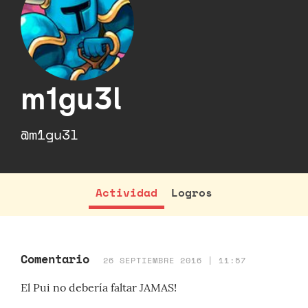
m1gu3l
@m1gu3l
Actividad
Logros
Comentario
26 SEPTIEMBRE 2016 | 11:57
El Pui no debería faltar JAMAS!