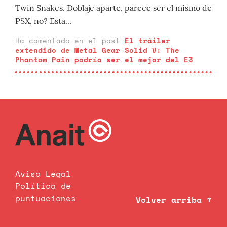
Twin Snakes. Doblaje aparte, parece ser el mismo de
PSX, no? Esta...
Ha comentado en el post
El tráiler
extendido de Metal Gear Solid V: The
Phantom Pain podría ser el mejor del E3
Aviso Legal
Política de
puntuaciones
Volver arriba ↑