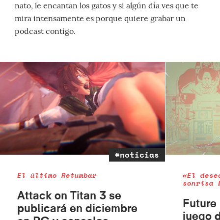
nato, le encantan los gatos y si algún día ves que te
mira intensamente es porque quiere grabar un
podcast contigo.
#noticias
El último Retumbar
«El dese
sonrisa 
Attack on Titan 3 se
Future 
publicará en diciembre
juego 