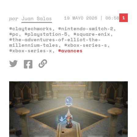
1
por
Juan Salas
19 MAYO 2026 | 06:58
#claytechworks
,
#nintendo-switch-2
,
#pc
,
#playstation-5
,
#square-enix
,
#the-adventures-of-elliot-the-
millennium-tales
,
#xbox-series-s
,
#xbox-series-x
,
#avances