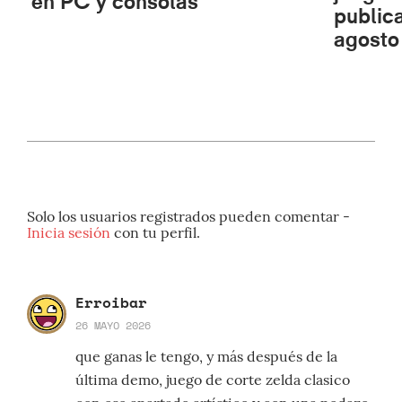
en PC y consolas
publica
agosto
Solo los usuarios registrados pueden comentar -
Inicia sesión
con tu perfil.
Erroibar
26 MAYO 2026
que ganas le tengo, y más después de la
última demo, juego de corte zelda clasico