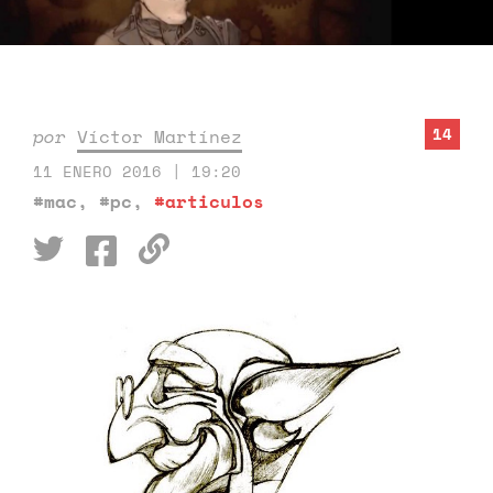
14
por
Víctor Martínez
11 ENERO 2016 | 19:20
#mac
,
#pc
,
#articulos